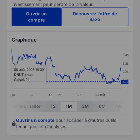
investissement peut perdre de la valeur.
Ouvrir un
Découvrez l'offre de
Saxo
compte
Graphique
Chart
3,48
Line chart with 295 data points.
3,36
The chart has 1 X axis displaying categories.
06-août-2026 19:30
3,24
DNUT:xnas
The chart has 1 Y axis displaying values. Data ranges 
Close
3,24
3,12
3,10
juil.
13
17
21
27
31
août
End of interactive chart.
Intra-journalier
1S
1M
3M
6M
1A
3A
Ouvrir un compte
pour accéder à d’autres outils
techniques et d’analyses.