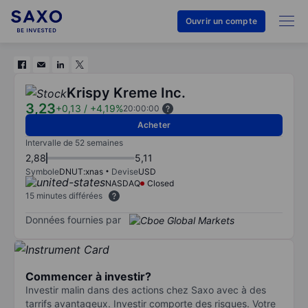
Ouvrir un compte
Krispy Kreme Inc.
3,23
+0,13
/
+4,19%
20:00:00
Acheter
Intervalle de 52 semaines
2,88
5,11
Symbole
DNUT:xnas
Devise
USD
NASDAQ
Closed
15 minutes différées
Données fournies par
Commencer à investir?
Investir malin dans des actions chez Saxo avec à des
tarrifs avantageux. Investir comporte des risques. Votre