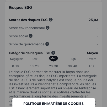
Risques ESG
Scores des risques ESG
25,93
Score environnemental
-
Score social
-
Score de gouvernance
-
Catégorie de risques ESG
Moyen
Med
Negligible
Low
High
Severe
0-10
10-20
20-30
30-40
40+
Le risque ESG permet de mesurer la façon dont une
entreprise gère les risques ESG importants. La catégorie
de risque ESG de Sustainalytics est conçue pour aider
les investisseurs à identifier et à comprendre les risques
ESG financièrement importants au niveau de l’entreprise
et la manière dont ils sont susceptibles d’affecter les
performances à long terme des investissements en
capital. L’échelle va de 0 à 100. Plus le risque est faible,
POLITIQUE EN MATIÈRE DE COOKIES
moins il est important (0 équivaut à aucun risque et 100