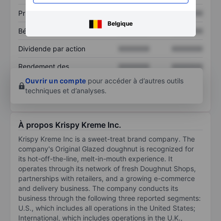
Prix / ventes
XXXXXXX
XXXXXXX
Belgique
Bénéfice par action
XXXXXXX
XXXXXXX
Dividende par action
XXXXXXX
XXXXXXX
Rendement des
XXXXXXX
XXXXXXX
capitaux propres
Ouvrir un compte
pour accéder à d’autres outils
techniques et d’analyses.
À propos Krispy Kreme Inc.
Krispy Kreme Inc is a sweet-treat brand company. The
company's Original Glazed doughnut is recognized for
its hot-off-the-line, melt-in-mouth experience. It
operates through its network of fresh Doughnut Shops,
partnerships with retailers, and a growing e-commerce
and delivery business. The company conducts its
business through the following three reported segments:
U.S., which includes all operations in the United States;
International, which includes operations in the U.K.,