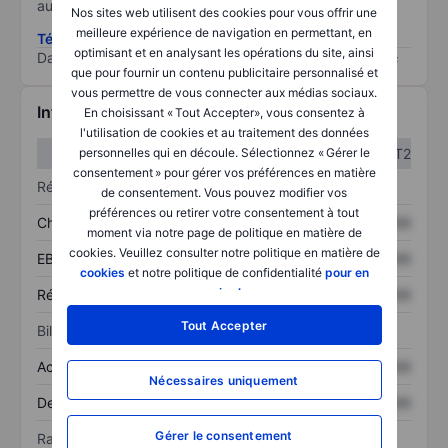
au risque le plus élevé).
Nos sites web utilisent des cookies pour vous offrir une
meilleure expérience de navigation en permettant, en
Télécharger la méthodologie ESG (en anglais)
optimisant et en analysant les opérations du site, ainsi
Data provided by
/
que pour fournir un contenu publicitaire personnalisé et
vous permettre de vous connecter aux médias sociaux.
Informations financières
En choisissant « Tout Accepter», vous consentez à
l'utilisation de cookies et au traitement des données
T1
T2
personnelles qui en découle. Sélectionnez « Gérer le
consentement » pour gérer vos préférences en matière
Résultats
de consentement. Vous pouvez modifier vos
préférences ou retirer votre consentement à tout
Chiffre d’affaires
XXXXXXX
XXXXXXX
moment via notre page de politique en matière de
cookies. Veuillez consulter notre politique en matière de
EBITDA
XXXXXXX
XXXXXXX
cookies
et notre politique de confidentialité
pour en
savoir plus
.
Résultat net
XXXXXXX
XXXXXXX
Tout Accepter
Bilan
Actif total
XXXXXXX
XXXXXXX
Nécessaires uniquement
Dette totale
XXXXXXX
XXXXXXX
Gérer le consentement
Ratios