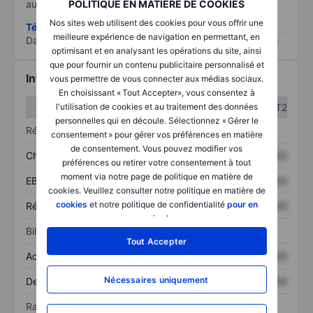
au risque le plus élevé).
POLITIQUE EN MATIÈRE DE COOKIES
Nos sites web utilisent des cookies pour vous offrir une
Télécharger la méthodologie ESG (en anglais)
meilleure expérience de navigation en permettant, en
Data provided by
/
optimisant et en analysant les opérations du site, ainsi
que pour fournir un contenu publicitaire personnalisé et
Informations financières
vous permettre de vous connecter aux médias sociaux.
En choisissant « Tout Accepter», vous consentez à
T1
T2
l'utilisation de cookies et au traitement des données
personnelles qui en découle. Sélectionnez « Gérer le
Résultats
consentement » pour gérer vos préférences en matière
de consentement. Vous pouvez modifier vos
Chiffre d’affaires
XXXXXXX
XXXXXXX
préférences ou retirer votre consentement à tout
moment via notre page de politique en matière de
EBITDA
XXXXXXX
XXXXXXX
cookies. Veuillez consulter notre politique en matière de
cookies
et notre politique de confidentialité
pour en
Résultat net
XXXXXXX
XXXXXXX
savoir plus
.
Bilan
Tout Accepter
Actif total
XXXXXXX
XXXXXXX
Nécessaires uniquement
Dette totale
XXXXXXX
XXXXXXX
Ratios