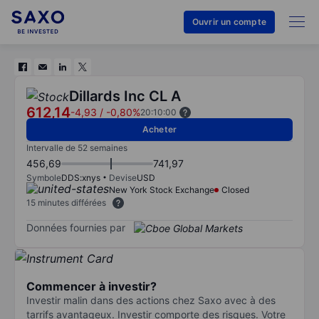
Ouvrir un compte
Dillards Inc CL A
612,14
-4,93
/
-0,80%
20:10:00
Acheter
Intervalle de 52 semaines
456,69
741,97
Symbole
DDS:xnys
Devise
USD
New York Stock Exchange
Closed
15 minutes différées
Données fournies par
Commencer à investir?
Investir malin dans des actions chez Saxo avec à des
tarrifs avantageux. Investir comporte des risques. Votre