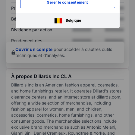
Gérer le consentement
Prix / ventes
XXXXXXX
XXXXXXX
Bénéfice par action
XXXXXXX
XXXXXXX
Belgique
Dividende par action
XXXXXXX
XXXXXXX
Rendement des
XXXXXXX
XXXXXXX
capitaux propres
Ouvrir un compte
pour accéder à d’autres outils
techniques et d’analyses.
À propos Dillards Inc CL A
Dillard's Inc is an American fashion apparel, cosmetics,
and home furnishings retailer. It operates Dillard's stores,
clearance centers, and an Internet store at dillards.com,
offering a wide selection of merchandise, including
fashion apparel for women, men, and children,
accessories, cosmetics, home furnishings, and other
consumer goods. The merchandise selections include
exclusive brand merchandise such as Antonio Melani,
Gianni Bini, Daniel Cremieux, Roundtree & Yorke, and