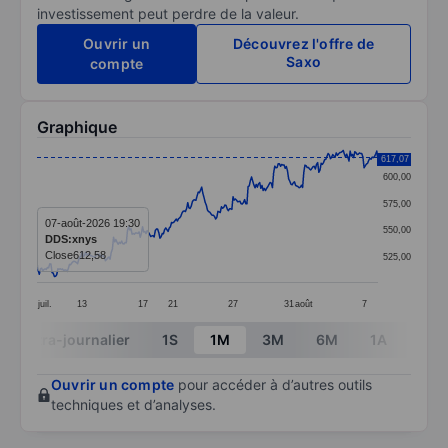
investissement peut perdre de la valeur.
Ouvrir un
Découvrez l'offre de
Saxo
compte
Graphique
Chart
617,07
600,00
Line chart with 295 data points.
575,00
The chart has 1 X axis displaying categories.
07-août-2026 19:30
550,00
DDS:xnys
The chart has 1 Y axis displaying values. Data ranges
Close
612,58
525,00
juil.
13
17
21
27
31
août
7
End of interactive chart.
Intra-journalier
1S
1M
3M
6M
1A
3A
Ouvrir un compte
pour accéder à d’autres outils
techniques et d’analyses.