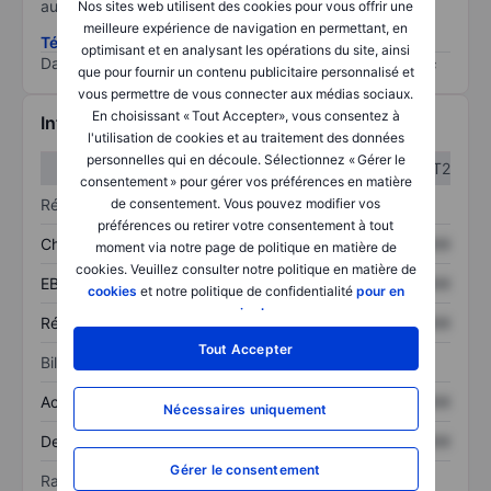
au risque le plus élevé).
Nos sites web utilisent des cookies pour vous offrir une
meilleure expérience de navigation en permettant, en
Télécharger la méthodologie ESG (en anglais)
optimisant et en analysant les opérations du site, ainsi
Data provided by
/
que pour fournir un contenu publicitaire personnalisé et
vous permettre de vous connecter aux médias sociaux.
En choisissant « Tout Accepter», vous consentez à
Informations financières
l'utilisation de cookies et au traitement des données
personnelles qui en découle. Sélectionnez « Gérer le
T1
T2
consentement » pour gérer vos préférences en matière
Résultats
de consentement. Vous pouvez modifier vos
préférences ou retirer votre consentement à tout
Chiffre d’affaires
XXXXXXX
XXXXXXX
moment via notre page de politique en matière de
cookies. Veuillez consulter notre politique en matière de
EBITDA
XXXXXXX
XXXXXXX
cookies
et notre politique de confidentialité
pour en
savoir plus
.
Résultat net
XXXXXXX
XXXXXXX
Tout Accepter
Bilan
Actif total
XXXXXXX
XXXXXXX
Nécessaires uniquement
Dette totale
XXXXXXX
XXXXXXX
Gérer le consentement
Ratios