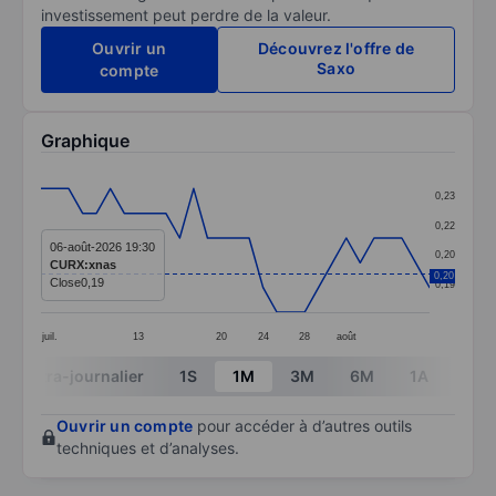
investissement peut perdre de la valeur.
Ouvrir un
Découvrez l'offre de
Saxo
compte
Graphique
Chart
0,23
Line chart with 29 data points.
0,22
The chart has 1 X axis displaying categories.
06-août-2026 19:30
0,20
CURX:xnas
The chart has 1 Y axis displaying values. Data ranges 
0,20
Close
0,19
0,19
juil.
13
20
24
28
août
End of interactive chart.
Intra-journalier
1S
1M
3M
6M
1A
3A
Ouvrir un compte
pour accéder à d’autres outils
techniques et d’analyses.