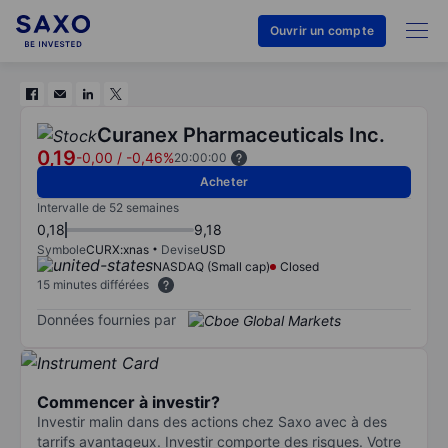
Ouvrir un compte
Curanex Pharmaceuticals Inc.
0,19
-0,00
/
-0,46%
20:00:00
Acheter
Intervalle de 52 semaines
0,18
9,18
Symbole
CURX:xnas
Devise
USD
NASDAQ (Small cap)
Closed
15 minutes différées
Données fournies par
Commencer à investir?
Investir malin dans des actions chez Saxo avec à des
tarrifs avantageux. Investir comporte des risques. Votre