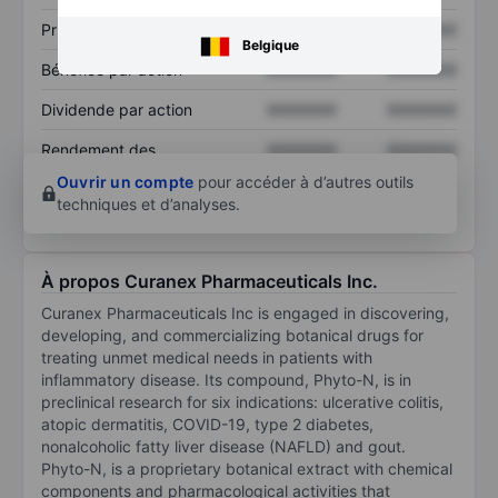
Prix / ventes
XXXXXXX
XXXXXXX
Belgique
Bénéfice par action
XXXXXXX
XXXXXXX
Dividende par action
XXXXXXX
XXXXXXX
Rendement des
XXXXXXX
XXXXXXX
capitaux propres
Ouvrir un compte
pour accéder à d’autres outils
techniques et d’analyses.
À propos Curanex Pharmaceuticals Inc.
Curanex Pharmaceuticals Inc is engaged in discovering,
developing, and commercializing botanical drugs for
treating unmet medical needs in patients with
inflammatory disease. Its compound, Phyto-N, is in
preclinical research for six indications: ulcerative colitis,
atopic dermatitis, COVID-19, type 2 diabetes,
nonalcoholic fatty liver disease (NAFLD) and gout.
Phyto-N, is a proprietary botanical extract with chemical
components and pharmacological activities that