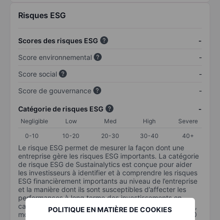
Risques ESG
Scores des risques ESG
-
Score environnemental
-
Score social
-
Score de gouvernance
-
Catégorie de risques ESG
-
Negligible
Low
Med
High
Severe
0-10
10-20
20-30
30-40
40+
Le risque ESG permet de mesurer la façon dont une
entreprise gère les risques ESG importants. La catégorie
de risque ESG de Sustainalytics est conçue pour aider
les investisseurs à identifier et à comprendre les risques
ESG financièrement importants au niveau de l’entreprise
et la manière dont ils sont susceptibles d’affecter les
performances à long terme des investissements en
capital. L’échelle va de 0 à 100. Plus le risque est faible,
POLITIQUE EN MATIÈRE DE COOKIES
moins il est important (0 équivaut à aucun risque et 100