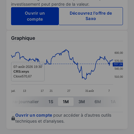
investissement peut perdre de la valeur.
Ouvrir un
Découvrez l'offre de
Saxo
compte
Graphique
Chart
600,00
Line chart with 299 data points.
570,00
557,24
The chart has 1 X axis displaying categories.
07-août-2026 19:30
540,00
CRS:xnys
The chart has 1 Y axis displaying values. Data ranges
Close
570,67
510,00
juil.
13
17
21
27
31
août
7
End of interactive chart.
Intra-journalier
1S
1M
3M
6M
1A
3A
Ouvrir un compte
pour accéder à d’autres outils
techniques et d’analyses.