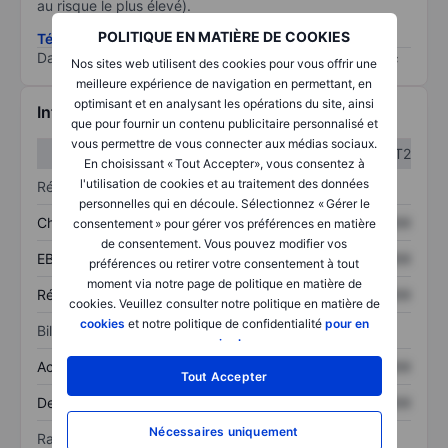
au risque le plus élevé).
POLITIQUE EN MATIÈRE DE COOKIES
Télécharger la méthodologie ESG (en anglais)
Data provided by
/
Nos sites web utilisent des cookies pour vous offrir une
meilleure expérience de navigation en permettant, en
optimisant et en analysant les opérations du site, ainsi
Informations financières
que pour fournir un contenu publicitaire personnalisé et
vous permettre de vous connecter aux médias sociaux.
T1
T2
En choisissant « Tout Accepter», vous consentez à
l'utilisation de cookies et au traitement des données
Résultats
personnelles qui en découle. Sélectionnez « Gérer le
Chiffre d’affaires
XXXXXXX
XXXXXXX
consentement » pour gérer vos préférences en matière
de consentement. Vous pouvez modifier vos
EBITDA
XXXXXXX
XXXXXXX
préférences ou retirer votre consentement à tout
moment via notre page de politique en matière de
Résultat net
XXXXXXX
XXXXXXX
cookies. Veuillez consulter notre politique en matière de
cookies
et notre politique de confidentialité
pour en
Bilan
savoir plus
.
Actif total
XXXXXXX
XXXXXXX
Tout Accepter
Dette totale
XXXXXXX
XXXXXXX
Nécessaires uniquement
Ratios