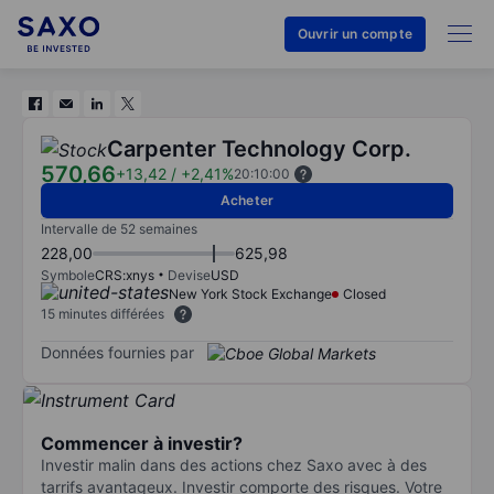
Ouvrir un compte
Carpenter Technology Corp.
570,66
+13,42
/
+2,41%
20:10:00
Acheter
Intervalle de 52 semaines
228,00
625,98
Symbole
CRS:xnys
Devise
USD
New York Stock Exchange
Closed
15 minutes différées
Données fournies par
Commencer à investir?
Investir malin dans des actions chez Saxo avec à des
tarrifs avantageux. Investir comporte des risques. Votre