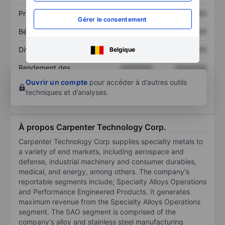
Prix / ventes
XXXXXXX
XXXXXXX
Gérer le consentement
Bénéfice par action
XXXXXXX
XXXXXXX
Dividende par action
XXXXXXX
XXXXXXX
Belgique
Rendement des
XXXXXXX
XXXXXXX
capitaux propres
Ouvrir un compte
pour accéder à d’autres outils
techniques et d’analyses.
À propos Carpenter Technology Corp.
Carpenter Technology Corp supplies specialty metals to
a variety of end markets, including aerospace and
defense, industrial machinery and consumer durables,
medical, and energy, among others. The company's
reportable segments include; Specialty Alloys Operations
and Performance Engineered Products. It generates
maximum revenue from the Specialty Alloys Operations
segment. The SAO segment is comprised of the
company's alloy and stainless steel manufacturing