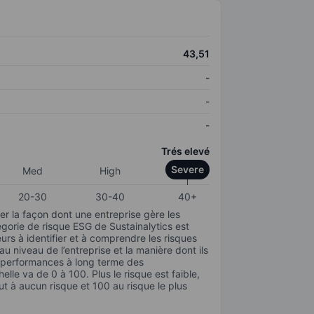
43,51
-
-
-
Trés elevé
Severe
Med
High
20-30
30-40
40+
r la façon dont une entreprise gère les
gorie de risque ESG de Sustainalytics est
urs à identifier et à comprendre les risques
 niveau de l’entreprise et la manière dont ils
s performances à long terme des
elle va de 0 à 100. Plus le risque est faible,
ut à aucun risque et 100 au risque le plus