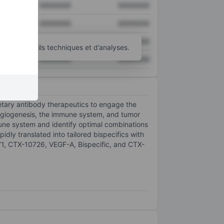
XXXXXXX
XXXXXXX
XXXXXXX
XXXXXXX
XXXXXXX
XXXXXXX
’autres outils techniques et d’analyses.
XXXXXXX
XXXXXXX
tary antibody therapeutics to engage the
angiogenesis, the immune system, and tumor
mune system and identify optimal combinations
dly translated into tailored bispecifics with
471, CTX-10726, VEGF-A, Bispecific, and CTX-