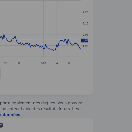
2,28
2,16
2,04
1,98
1,92
29
30
31
août
4
5
omporte également des risques. Vous pouvez
ndicateur fiable des résultats futurs. Les
aux données
.