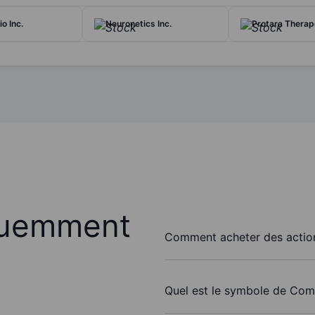
o Inc.
Neuronetics Inc.
Protara Therape
quemment
Comment acheter des action
Quel est le symbole de Comp