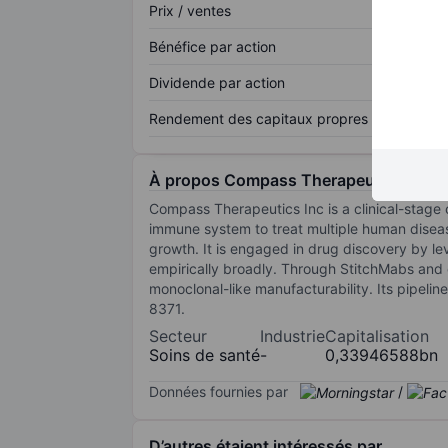
Prix / ventes
Bénéfice par action
Dividende par action
Rendement des capitaux propres
À propos Compass Therapeutics Inc.
Compass Therapeutics Inc is a clinical-stag
immune system to treat multiple human diseas
growth. It is engaged in drug discovery by le
empirically broadly. Through StitchMabs and c
monoclonal-like manufacturability. Its pipel
8371.
Secteur
Industrie
Capitalisation
Soins de santé
-
0,33946588bn
Données fournies par
/
D’autres étaient intéressés par