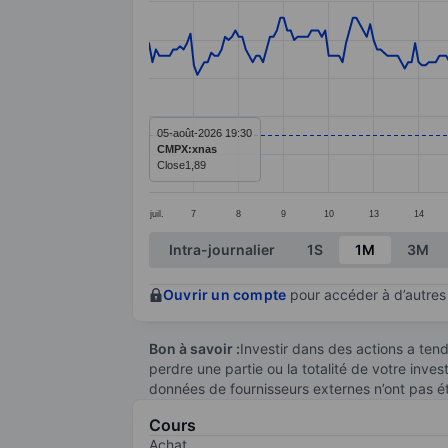
Line chart with 297 data points.
The chart has 1 X axis displaying categ
The chart has 1 Y axis displaying value
05-août-2026 19:30
CMPX:xnas
Close
1,89
juil.
7
8
9
10
13
14
End of interactive chart.
Intra-journalier
1S
1M
3M
Ouvrir un compte
pour accéder à d’autres 
Bon à savoir :
Investir dans des actions a te
perdre une partie ou la totalité de votre inve
données de fournisseurs externes n’ont pas é
Cours
Achat