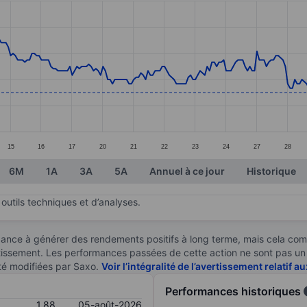
ories.
s. Data ranges from 1.86 to 2.35.
15
16
17
20
21
22
23
24
27
28
6M
1A
3A
5A
Annuel à ce jour
Historique
outils techniques et d’analyses.
ndance à générer des rendements positifs à long terme, mais cela c
stissement. Les performances passées de cette action ne sont pas un i
té modifiées par Saxo.
Voir l’intégralité de l’avertissement relatif 
Performances historiques
1,88
05-août-2026