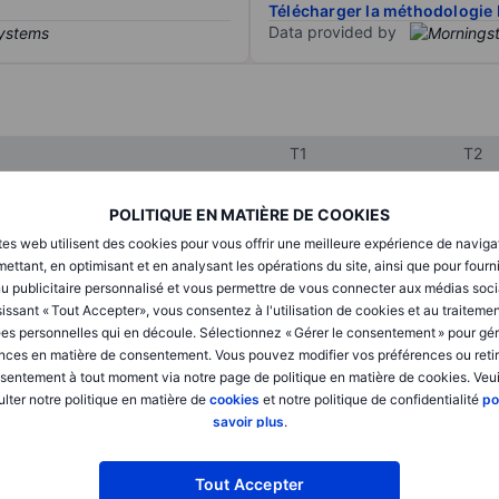
Télécharger la méthodologie 
Data provided by
T1
T2
POLITIQUE EN MATIÈRE DE COOKIES
XXXXXXX
XXXXXXX
tes web utilisent des cookies pour vous offrir une meilleure expérience de naviga
ettant, en optimisant et en analysant les opérations du site, ainsi que pour fourn
XXXXXXX
XXXXXXX
u publicitaire personnalisé et vous permettre de vous connecter aux médias soci
XXXXXXX
XXXXXXX
issant « Tout Accepter», vous consentez à l'utilisation de cookies et au traiteme
es personnelles qui en découle. Sélectionnez « Gérer le consentement » pour gér
nces en matière de consentement. Vous pouvez modifier vos préférences ou retir
sentement à tout moment via notre page de politique en matière de cookies. Veui
XXXXXXX
XXXXXXX
lter notre politique en matière de
cookies
et notre politique de confidentialité
po
savoir plus
.
XXXXXXX
XXXXXXX
Tout Accepter