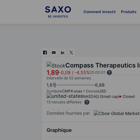
Comment investir
Produits
Compass Therapeutics I
1,89
-0,09
/
-4,55%
20:00:01
Intervalle de 52 semaines
1,61
6,88
Symbole
CMPX:xnas
Devise
USD
NASDAQ (Small cap)
Closed
15 minutes différées
Données fournies par
Graphique
Chart