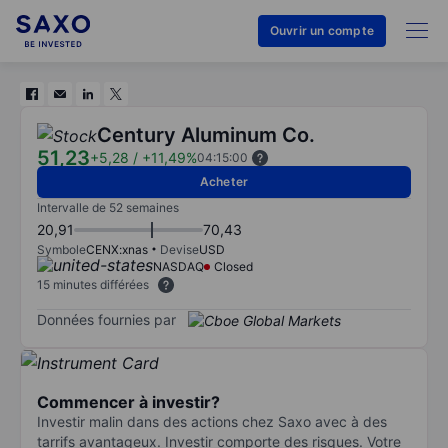
Ouvrir un compte
Century Aluminum Co.
51,23
+5,28
/
+11,49%
04:15:00
Acheter
Intervalle de 52 semaines
20,91
70,43
Symbole
CENX:xnas
Devise
USD
NASDAQ
Closed
15 minutes différées
Données fournies par
Commencer à investir?
Investir malin dans des actions chez Saxo avec à des
tarrifs avantageux. Investir comporte des risques. Votre