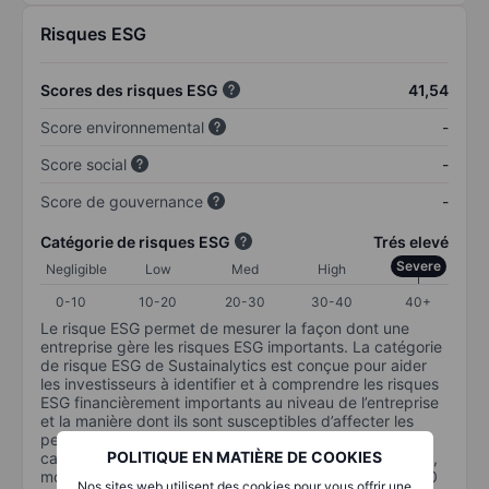
Risques ESG
Scores des risques ESG
41,54
Score environnemental
-
Score social
-
Score de gouvernance
-
Catégorie de risques ESG
Trés elevé
Severe
Negligible
Low
Med
High
0-10
10-20
20-30
30-40
40+
Le risque ESG permet de mesurer la façon dont une
entreprise gère les risques ESG importants. La catégorie
de risque ESG de Sustainalytics est conçue pour aider
les investisseurs à identifier et à comprendre les risques
ESG financièrement importants au niveau de l’entreprise
et la manière dont ils sont susceptibles d’affecter les
performances à long terme des investissements en
POLITIQUE EN MATIÈRE DE COOKIES
capital. L’échelle va de 0 à 100. Plus le risque est faible,
moins il est important (0 équivaut à aucun risque et 100
Nos sites web utilisent des cookies pour vous offrir une