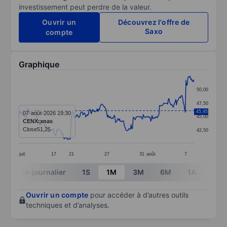
investissement peut perdre de la valeur.
Ouvrir un
Découvrez l'offre de
Saxo
compte
Graphique
Chart
50,00
Line chart with 260 data points.
47,50
The chart has 1 X axis displaying categories.
45,95
07-août-2026 19:30
45,00
CENX:xnas
The chart has 1 Y axis displaying values. Data ranges
Close
51,25
42,50
juil.
17
21
27
31
août
7
End of interactive chart.
Intra-journalier
1S
1M
3M
6M
1A
3A
Ouvrir un compte
pour accéder à d’autres outils
techniques et d’analyses.