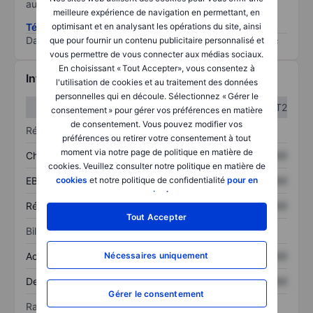
au risque le plus élevé).
meilleure expérience de navigation en permettant, en
optimisant et en analysant les opérations du site, ainsi
Télécharger la méthodologie ESG (en anglais)
Data provided by
/
que pour fournir un contenu publicitaire personnalisé et
vous permettre de vous connecter aux médias sociaux.
En choisissant « Tout Accepter», vous consentez à
Informations financières
l'utilisation de cookies et au traitement des données
personnelles qui en découle. Sélectionnez « Gérer le
T1
T2
consentement » pour gérer vos préférences en matière
de consentement. Vous pouvez modifier vos
Résultats
préférences ou retirer votre consentement à tout
moment via notre page de politique en matière de
Chiffre d’affaires
XXXXXXX
XXXXXXX
cookies. Veuillez consulter notre politique en matière de
cookies
et notre politique de confidentialité
pour en
EBITDA
XXXXXXX
XXXXXXX
savoir plus
.
Résultat net
XXXXXXX
XXXXXXX
Tout Accepter
Bilan
Nécessaires uniquement
Actif total
XXXXXXX
XXXXXXX
Dette totale
XXXXXXX
XXXXXXX
Gérer le consentement
Ratios