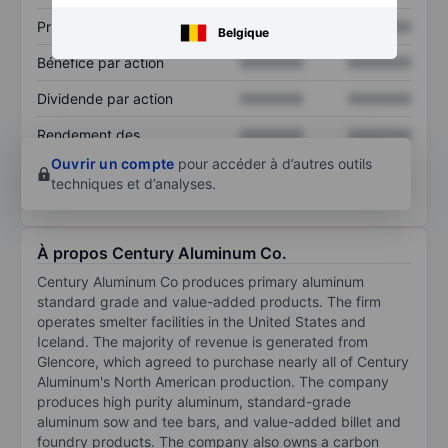
Prix / ventes
XXXXXXX
XXXXXXX
Belgique
Bénéfice par action
XXXXXXX
XXXXXXX
Dividende par action
XXXXXXX
XXXXXXX
Rendement des
XXXXXXX
XXXXXXX
capitaux propres
Ouvrir un compte
pour accéder à d’autres outils
techniques et d’analyses.
À propos Century Aluminum Co.
Century Aluminum Co produces primary aluminum
standard grade and value-added products. The firm
operates smelter facilities in the United States and
Iceland. The majority of revenue is generated from
Glencore, which agreed to purchase nearly all of Century
Aluminum's North American production. The company
produces high purity aluminum, standard-grade
aluminum sow and tee bars, and value-added billet and
foundry products. The company also owns a carbon