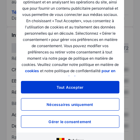
au risque le plus élevé).
optimisant et en analysant les opérations du site, ainsi
que pour fournir un contenu publicitaire personnalisé et
Télécharger la méthodologie ESG (en anglais)
vous permettre de vous connecter aux médias sociaux.
Data provided by
/
En choisissant « Tout Accepter», vous consentez à
l'utilisation de cookies et au traitement des données
personnelles qui en découle. Sélectionnez « Gérer le
Informations financières
consentement » pour gérer vos préférences en matière
de consentement. Vous pouvez modifier vos
T1
T2
préférences ou retirer votre consentement à tout
Résultats
moment via notre page de politique en matière de
cookies. Veuillez consulter notre politique en matière de
Chiffre d’affaires
XXXXXXX
XXXXXXX
cookies
et notre politique de confidentialité
pour en
savoir plus
.
EBITDA
XXXXXXX
XXXXXXX
Tout Accepter
Résultat net
XXXXXXX
XXXXXXX
Bilan
Nécessaires uniquement
Actif total
XXXXXXX
XXXXXXX
Gérer le consentement
Dette totale
XXXXXXX
XXXXXXX
Ratios