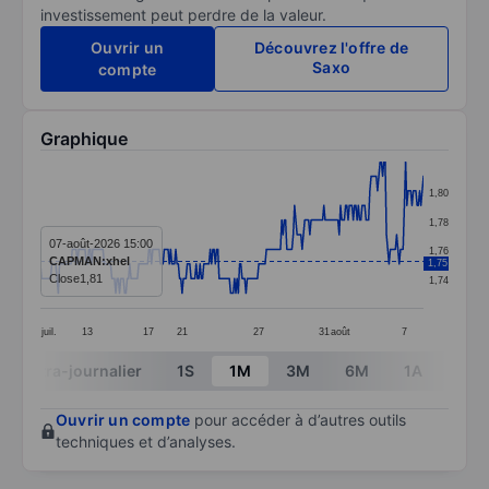
investissement peut perdre de la valeur.
Ouvrir un
Découvrez l'offre de
Saxo
compte
Graphique
Chart
1,80
Line chart with 301 data points.
1,78
The chart has 1 X axis displaying categories.
07-août-2026 15:00
1,76
CAPMAN:xhel
1,75
The chart has 1 Y axis displaying values. Data ranges f
Close
1,81
1,74
juil.
13
17
21
27
31
août
7
End of interactive chart.
Intra-journalier
1S
1M
3M
6M
1A
3A
Ouvrir un compte
pour accéder à d’autres outils
techniques et d’analyses.