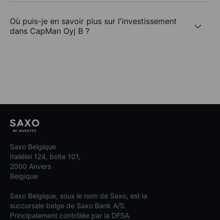
Où puis-je en savoir plus sur l'investissement
dans CapMan Oyj B ?
Saxo Belgique
Italiëlei 124, boîte 101,
2000 Anvers
Belgique
Saxo Belgique, sous le nom de Saxo, est la
succursale belge de Saxo Bank A/S.
Principalement contrôlée par la DFSA.