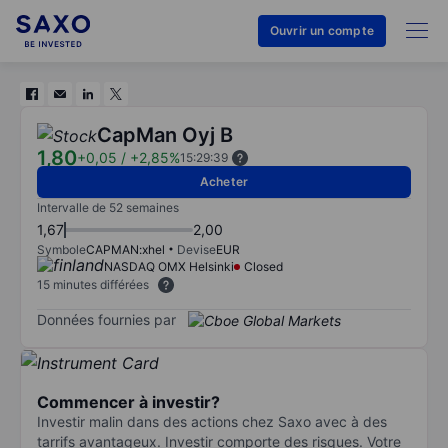
Ouvrir un compte
CapMan Oyj B
1,80
+0,05
/
+2,85%
15:29:39
Acheter
Intervalle de 52 semaines
1,67
2,00
Symbole
CAPMAN:xhel
Devise
EUR
NASDAQ OMX Helsinki
Closed
15 minutes différées
Données fournies par
Commencer à investir?
Investir malin dans des actions chez Saxo avec à des
tarrifs avantageux. Investir comporte des risques. Votre