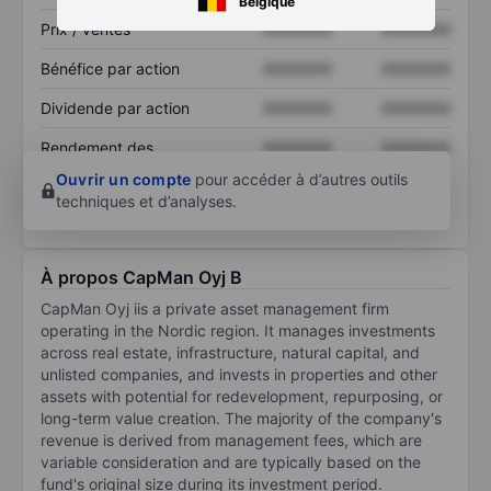
Belgique
Prix / ventes
XXXXXXX
XXXXXXX
Bénéfice par action
XXXXXXX
XXXXXXX
Dividende par action
XXXXXXX
XXXXXXX
Rendement des
XXXXXXX
XXXXXXX
capitaux propres
Ouvrir un compte
pour accéder à d’autres outils
techniques et d’analyses.
À propos CapMan Oyj B
CapMan Oyj iis a private asset management firm
operating in the Nordic region. It manages investments
across real estate, infrastructure, natural capital, and
unlisted companies, and invests in properties and other
assets with potential for redevelopment, repurposing, or
long-term value creation. The majority of the company's
revenue is derived from management fees, which are
variable consideration and are typically based on the
fund's original size during its investment period.