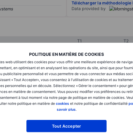
Télécharger la méthodologie 
Data provided by
T1
T2
POLITIQUE EN MATIÈRE DE COOKIES
XXXXXXX
XXXXXXX
tes web utilisent des cookies pour vous offrir une meilleure expérience de naviga
ettant, en optimisant et en analysant les opérations du site, ainsi que pour fourn
XXXXXXX
XXXXXXX
u publicitaire personnalisé et vous permettre de vous connecter aux médias soci
issant « Tout Accepter», vous consentez à l'utilisation de cookies et au traiteme
XXXXXXX
XXXXXXX
es personnelles qui en découle. Sélectionnez « Gérer le consentement » pour gér
nces en matière de consentement. Vous pouvez modifier vos préférences ou retir
sentement à tout moment via notre page de politique en matière de cookies. Veui
lter notre politique en matière de
cookies
et notre politique de confidentialité
po
XXXXXXX
XXXXXXX
savoir plus
.
XXXXXXX
XXXXXXX
Tout Accepter