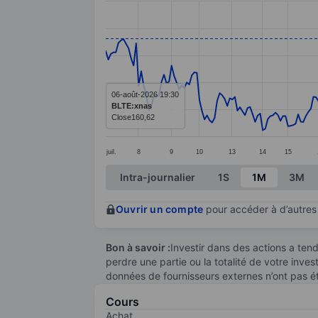
Line chart with 285 data points.
The chart has 1 X axis displaying categ
The chart has 1 Y axis displaying value
06-août-2026 19:30
BLTE:xnas
Close
160,62
juil.
8
9
10
13
14
15
End of interactive chart.
Intra-journalier
1S
1M
3M
Ouvrir un compte
pour accéder à d’autres 
Bon à savoir :
Investir dans des actions a te
perdre une partie ou la totalité de votre inve
données de fournisseurs externes n’ont pas é
Cours
Achat