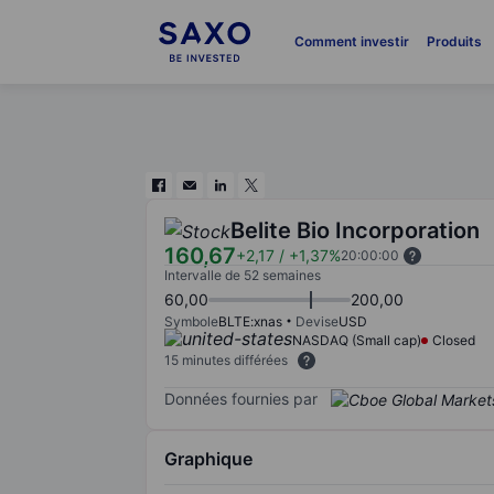
Comment investir
Produits
Belite Bio Incorporation
160,67
+2,17
/
+1,37%
20:00:00
Intervalle de 52 semaines
60,00
200,00
Symbole
BLTE:xnas
Devise
USD
NASDAQ (Small cap)
Closed
15 minutes différées
Données fournies par
Graphique
Chart