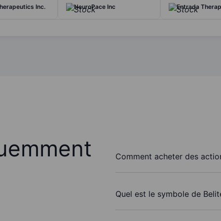
herapeutics Inc.
NeuroPace Inc
Entrada Therape
quemment
Comment acheter des actions
Quel est le symbole de Belit