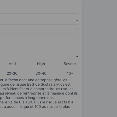
-
-
-
-
-
Med
High
Severe
20-30
30-40
40+
r la façon dont une entreprise gère les
gorie de risque ESG de Sustainalytics est
urs à identifier et à comprendre les risques
 niveau de l’entreprise et la manière dont ils
s performances à long terme des
elle va de 0 à 100. Plus le risque est faible,
ut à aucun risque et 100 au risque le plus