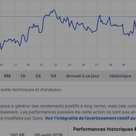
ories.
s. Data ranges from 144.91 to 162.68.
16
17
20
21
22
23
24
27
28
29
6M
1A
3A
5A
Annuel à ce jour
Historique
outils techniques et d’analyses.
ndance à générer des rendements positifs à long terme, mais cela c
stissement. Les performances passées de cette action ne sont pas un i
té modifiées par Saxo.
Voir l’intégralité de l’avertissement relatif 
Performances historiques
160,88
06-août-2026