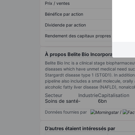
Prix / ventes
Bénéfice par action
Dividende par action
Rendement des capitaux propres
À propos Belite Bio Incorporation
Belite Bio Inc is a clinical stage biopharma
diseases which have unmet medical need such
Stargardt disease type 1 (STGD1). In addition
pipeline also includes a small molecule, oral
alcoholic fatty liver disease (NAFLD), nonalc
Secteur
Industrie
Capitalisation
Soins de santé
-
6bn
Données fournies par
/
D’autres étaient intéressés par