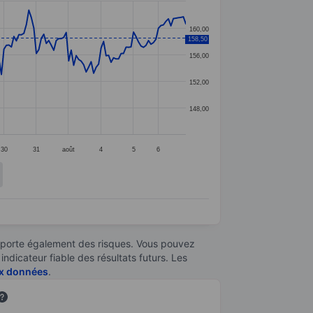
160,00
158,50
156,00
152,00
148,00
30
31
août
4
5
6
omporte également des risques. Vous pouvez
ndicateur fiable des résultats futurs. Les
aux données
.