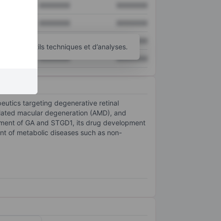
XXXXXXX
XXXXXXX
XXXXXXX
XXXXXXX
XXXXXXX
XXXXXXX
’autres outils techniques et d’analyses.
XXXXXXX
XXXXXXX
eutics targeting degenerative retinal
elated macular degeneration (AMD), and
eatment of GA and STGD1, its drug development
ent of metabolic diseases such as non-