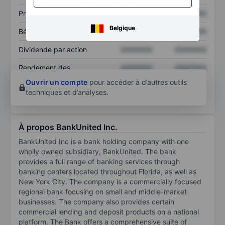
Prix / ventes
XXXXXXX
XXXXXXX
Belgique
Bénéfice par action
XXXXXXX
XXXXXXX
Dividende par action
XXXXXXX
XXXXXXX
Rendement des
XXXXXXX
XXXXXXX
capitaux propres
Ouvrir un compte
pour accéder à d’autres outils
techniques et d’analyses.
À propos BankUnited Inc.
BankUnited Inc is a bank holding company with one
wholly owned subsidiary, BankUnited. The bank
provides a full range of banking services through
banking centers located throughout Florida, as well as
New York City. The company is a commercially focused
regional bank focusing on small and middle-market
businesses. The company also provides certain
commercial lending and deposit products on a national
platform. The Bank offers a comprehensive suite of