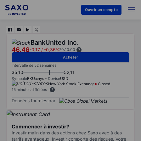
Ouvrir un compte
BankUnited Inc.
46,46
-0,17
/
-0,36%
20:10:00
Acheter
Intervalle de 52 semaines
35,10
52,11
Symbole
BKU:xnys
Devise
USD
New York Stock Exchange
Closed
15 minutes différées
Données fournies par
Commencer à investir?
Investir malin dans des actions chez Saxo avec à des
tarrifs avantageux. Investir comporte des risques. Votre