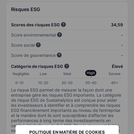
Risques ESG
Scores des risques ESG
34,59
Score environnemental
-
Score social
-
Score de gouvernance
-
Catégorie de risques ESG
Élevé
High
Negligible
Low
Med
Severe
0-10
10-20
20-30
30-40
40+
Le risque ESG permet de mesurer la façon dont une
entreprise gère les risques ESG importants. La catégorie
de risque ESG de Sustainalytics est conçue pour aider
les investisseurs à identifier et à comprendre les risques
ESG financièrement importants au niveau de l’entreprise
et la manière dont ils sont susceptibles d’affecter les
performances à long terme des investissements en
capital. L’échelle va de 0 à 100. Plus le risque est faible,
moins il est important (0 équivaut à aucun risque et 100
POLITIQUE EN MATIÈRE DE COOKIES