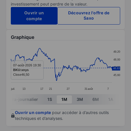
investissement peut perdre de la valeur.
Ouvrir un
Découvrez l'offre de
Saxo
compte
Graphique
Chart
49,20
Line chart with 299 data points.
48,00
The chart has 1 X axis displaying categories.
07-août-2026 19:30
46,80
46,63
BKU:xnys
The chart has 1 Y axis displaying values. Data ranges
Close
46,50
45,60
juil.
13
17
21
27
31
août
7
End of interactive chart.
Intra-journalier
1S
1M
3M
6M
1A
3A
Ouvrir un compte
pour accéder à d’autres outils
techniques et d’analyses.