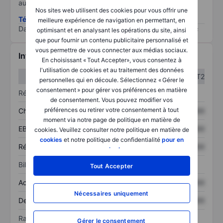
au risque le plus élevé).
Nos sites web utilisent des cookies pour vous offrir une
Télécharger la méthodologie ESG (en anglais)
meilleure expérience de navigation en permettant, en
Data provided by
/
optimisant et en analysant les opérations du site, ainsi
que pour fournir un contenu publicitaire personnalisé et
vous permettre de vous connecter aux médias sociaux.
Informations financières
En choisissant « Tout Accepter», vous consentez à
l'utilisation de cookies et au traitement des données
T1
T2
personnelles qui en découle. Sélectionnez « Gérer le
consentement » pour gérer vos préférences en matière
Résultats
de consentement. Vous pouvez modifier vos
préférences ou retirer votre consentement à tout
Chiffre d’affaires
XXXXXXX
XXXXXXX
moment via notre page de politique en matière de
EBITDA
XXXXXXX
XXXXXXX
cookies. Veuillez consulter notre politique en matière de
cookies
et notre politique de confidentialité
pour en
Résultat net
XXXXXXX
XXXXXXX
savoir plus
.
Bilan
Tout Accepter
Actif total
XXXXXXX
XXXXXXX
Nécessaires uniquement
Dette totale
XXXXXXX
XXXXXXX
Ratios
Gérer le consentement