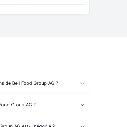
s de Bell Food Group AG ?
 Food Group AG ?
 Group AG est-il négocié ?