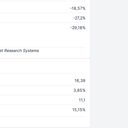
-18,57%
-27,2%
-29,18%
16,39
3,85%
11,1
15,15%