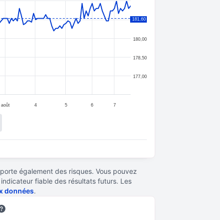
181,60
181,50
180,00
178,50
177,00
août
4
5
6
7
omporte également des risques. Vous pouvez
ndicateur fiable des résultats futurs. Les
aux données
.