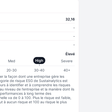
32,16
-
-
-
Élevé
High
Med
Severe
20-30
30-40
40+
r la façon dont une entreprise gère les
gorie de risque ESG de Sustainalytics est
urs à identifier et à comprendre les risques
 niveau de l’entreprise et la manière dont ils
s performances à long terme des
elle va de 0 à 100. Plus le risque est faible,
ut à aucun risque et 100 au risque le plus