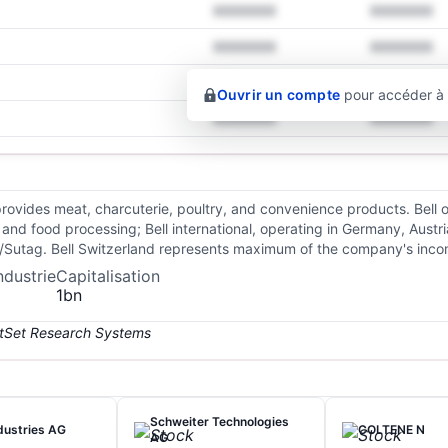
XXXXXXX
XXXXXXX
XXXXXXX
XXXXXXX
XXXXXXX
XXXXXXX
Ouvrir un compte
pour accéder à d
XXXXXXX
XXXXXXX
rovides meat, charcuterie, poultry, and convenience products. Bell ope
, and food processing; Bell international, operating in Germany, Aust
rs/Sutag. Bell Switzerland represents maximum of the company's inco
ndustrie
Capitalisation
1bn
Schweiter Technologies
dustries AG
COLTENE N
AG