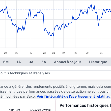
ories.
s. Data ranges from 176 to 183.
20
21
22
23
24
27
28
29
31
6M
1A
3A
5A
Annuel à ce jour
Historique
outils techniques et d’analyses.
ndance à générer des rendements positifs à long terme, mais cela c
stissement. Les performances passées de cette action ne sont pas un i
té modifiées par Saxo.
Voir l’intégralité de l’avertissement relatif 
Performances historiques
181,80
07-août-2026