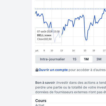
Line chart with 247 data points.
The chart has 1 X axis displaying categ
The chart has 1 Y axis displaying value
07-août-2026 15:00
BELL:xswx
Close
182,60
juil.
9
10
13
14
15
16
17
End of interactive chart.
Intra-journalier
1S
1M
3M
Ouvrir un compte
pour accéder à d’autres 
Bon à savoir :
Investir dans des actions a te
perdre une partie ou la totalité de votre inve
données de fournisseurs externes n’ont pas é
Cours
Achat