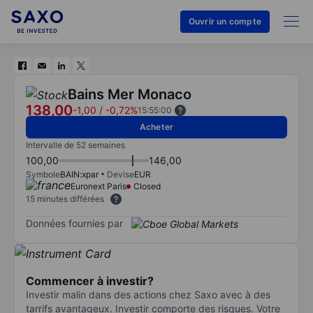
Ouvrir un compte
Bains Mer Monaco
138,00
-1,00
/
-0,72%
15:55:00
Acheter
Intervalle de 52 semaines
100,00
146,00
Symbole
BAIN:xpar
Devise
EUR
Euronext Paris
Closed
15 minutes différées
Données fournies par
Commencer à investir?
Investir malin dans des actions chez Saxo avec à des
tarrifs avantageux. Investir comporte des risques. Votre