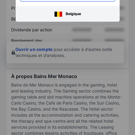
Prix / ventes
XXXXXXX
XXXXXXX
Belgique
Bénéfice par action
XXXXXXX
XXXXXXX
Dividende par action
XXXXXXX
XXXXXXX
Rendement des
XXXXXXX
XXXXXXX
capitaux propres
Ouvrir un compte
pour accéder à d’autres outils
techniques et d’analyses.
À propos Bains Mer Monaco
Bains de Mer Monaco is engaged in the gaming, hotel
and leasing Industry. The Gaming sector combines the
gaming table and slot machine operations at the Monte-
Carlo Casino, the Cafe de Paris Casino, the Sun Casino,
the Bay Casino, and the Rascasse. The Hotel sector
includes all the accommodation and catering activities,
the therapy and spa-centre and all the related hotel
services provided in its establishments. The Leasing
sector combines leasing activities of boutiques, office