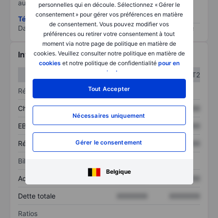
au risque le plus élevé).
personnelles qui en découle. Sélectionnez « Gérer le
consentement » pour gérer vos préférences en matière
Télécharger la méthodologie ESG (en anglais)
de consentement. Vous pouvez modifier vos
Data provided by
/
préférences ou retirer votre consentement à tout
moment via notre page de politique en matière de
Informations financières
cookies. Veuillez consulter notre politique en matière de
cookies
et notre politique de confidentialité
pour en
savoir plus
.
T1
T2
Tout Accepter
Résultats
Chiffre d’affaires
XXXXXXX
XXXXXXX
Nécessaires uniquement
EBITDA
XXXXXXX
XXXXXXX
Gérer le consentement
Résultat net
XXXXXXX
XXXXXXX
Bilan
Belgique
Actif total
XXXXXXX
XXXXXXX
Dette totale
XXXXXXX
XXXXXXX
Ratios