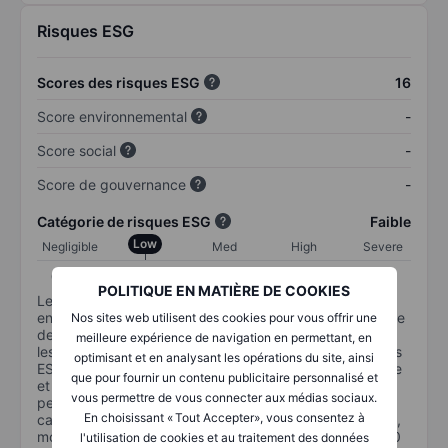
Risques ESG
Scores des risques ESG
16
Score environnemental
-
Score social
-
Score de gouvernance
-
Catégorie de risques ESG
Faible
Low
Negligible
Med
High
Severe
0-10
10-20
20-30
30-40
40+
POLITIQUE EN MATIÈRE DE COOKIES
Le risque ESG permet de mesurer la façon dont une
entreprise gère les risques ESG importants. La catégorie
Nos sites web utilisent des cookies pour vous offrir une
de risque ESG de Sustainalytics est conçue pour aider
meilleure expérience de navigation en permettant, en
les investisseurs à identifier et à comprendre les risques
optimisant et en analysant les opérations du site, ainsi
ESG financièrement importants au niveau de l’entreprise
que pour fournir un contenu publicitaire personnalisé et
et la manière dont ils sont susceptibles d’affecter les
vous permettre de vous connecter aux médias sociaux.
performances à long terme des investissements en
En choisissant « Tout Accepter», vous consentez à
capital. L’échelle va de 0 à 100. Plus le risque est faible,
moins il est important (0 équivaut à aucun risque et 100
l'utilisation de cookies et au traitement des données