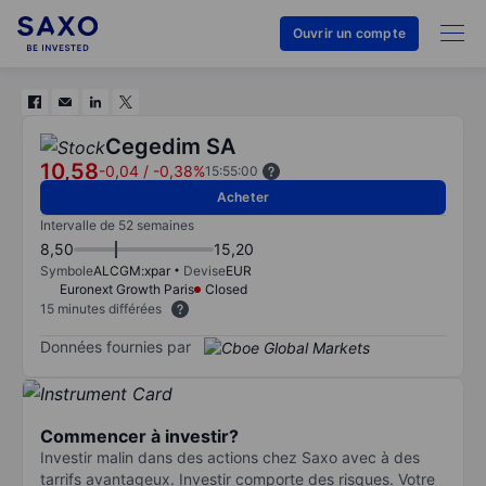
Ouvrir un compte
Cegedim SA
10,58
-0,04
/
-0,38%
15:55:00
Acheter
Intervalle de 52 semaines
8,50
15,20
Symbole
ALCGM:xpar
Devise
EUR
Euronext Growth Paris
Closed
15 minutes différées
Données fournies par
Commencer à investir?
Investir malin dans des actions chez Saxo avec à des
tarrifs avantageux. Investir comporte des risques. Votre