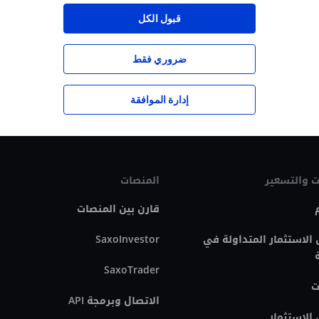
لم يتم إعداده وفقا للمتطلبات القانونية المصممة لتعزيز استقلالية أبحاث الاستثمار ، وعل
قبول الكل
ضروري فقط
إدارة الموافقة
ت والتسعير
المنصات
قارن بين المنصات
الاستثمار المتداولة في
SaxoInvestor
SaxoTrader
ت
الاتصال وبرمجة API
الاستثمار