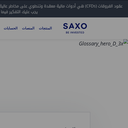
عقود الفروقات (CFDs) هي أدوات مالية معقدة وتنطوي على مخاطر عالية بفقدان الأموال بسرعة بسبب الرافعة المالية.
يجب عليك التفكير فيما
المنتجات
المنصات
الحسابات
المصطلحات
خيار الفانيليا