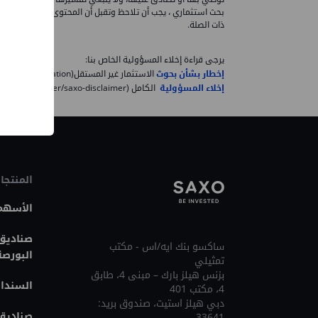
بحث استثماري ، يجب أن تلاحظ وتقبل أن المحتوى لم يكن مقصودا و
ذات الصلة.
يرجى قراءة إخلاء المسؤولية الخاص بنا:
إخطار بشأن بحوث
الاستثمار غير المستقل(https://www.home.saxo/legal/niird/notification)
إخلاء المسؤولية
الكامل (https://www.home.saxo/ar-mena/legal/disclaimer/saxo-disclaimer)
المنتجا
الأسهم
صناديق 
ساكسو بنك ايه/اس - مكتب
البورصة
تمثيلي
بزنس هيلز بارك – مبنى 4، طابق
السندا
4، مكتب 401
دبي هيلز استيت، صندوق بريد:
صناديق 
33641