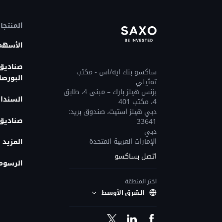
المنتجا
الأسهم
صناديق 
ساكسو بنك ايه/اس - مكتب
البورصة
تمثيلي
بزنس هيلز بارك – مبنى 4، طابق
السندا
4، مكتب 401
دبي هيلز استيت، صندوق بريد:
صناديق 
33641
دبي
الإمارات العربية المتحدة
المزيد 
اتصل بساكسو
الرسوم 
اختر المنطقة
الشرق الأوسط