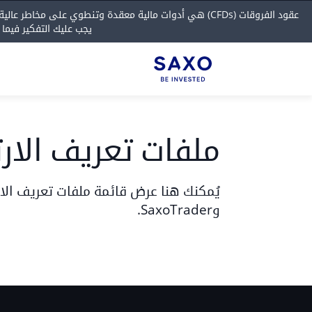
عقود الفروقات (CFDs) هي أدوات مالية معقدة وتنطوي على مخاطر عالية بفقدان الأموال بسرعة بسبب الرافعة المالية.
يجب عليك التفكير فيما
ملفات تعريف الارت
وSaxoTrader.