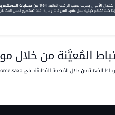
64% من حسابات المستثمرين الأفراد تخسر الأموال عند تداول عقود الفروقات مع هذا المزود.
 إذا كنت تفهم كيفية عمل عقود الفروقات وما إذا كنت تستطيع تحمل المخاطر ال
باط المُعيَّنة من خلال م