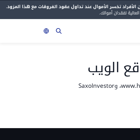
عالية لفقدان أموالك.
وقع الويب
يُمكنك هنا عرض قائمة ملفات تعريف الارتباط المُعيَّنة من خلال الأنظمة المُطبقَّة على www.home.saxo، وSaxoInvestor