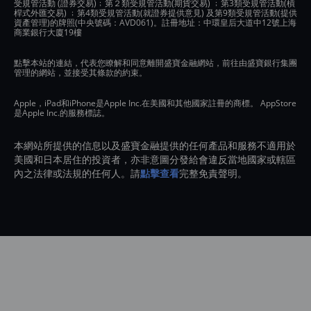
受規管活動 (證券交易)﹔第２類受規管活動(期貨交易) ﹔第3類受規管活動(槓
桿式外匯交易) ﹔第4類受規管活動(就證券提供意見) 及第9類受規管活動(提供
資產管理)的牌照(中央號碼：AVD061)。註冊地址：中環皇后大道中12號上海
商業銀行大廈19樓
點擊本站的連結，代表您瞭解和同意離開盛寶金融網站，前往由盛寶銀行集團
管理的網站，並接受其條款的約束。
Apple，iPad和iPhone是Apple Inc.在美國和其他國家註冊的商標。 AppStore
是Apple Inc.的服務標誌。
本網站所提供的信息以及盛寶金融提供的任何產品和服務不適用於
美國和日本居住的投資者，亦非意圖分發給會違反當地國家或轄區
內之法律或法規的任何人。請
點擊查看
完整免責聲明。