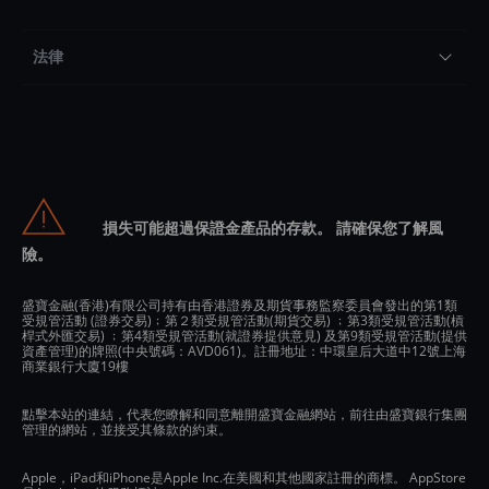
法律
損失可能超過保證金產品的存款。 請確保您了解風
險。
盛寶金融(香港)有限公司持有由香港證券及期貨事務監察委員會發出的第1類
受規管活動 (證券交易)﹔第２類受規管活動(期貨交易) ﹔第3類受規管活動(槓
桿式外匯交易) ﹔第4類受規管活動(就證券提供意見) 及第9類受規管活動(提供
資產管理)的牌照(中央號碼：AVD061)。註冊地址：中環皇后大道中12號上海
商業銀行大廈19樓
點擊本站的連結，代表您瞭解和同意離開盛寶金融網站，前往由盛寶銀行集團
管理的網站，並接受其條款的約束。
Apple，iPad和iPhone是Apple Inc.在美國和其他國家註冊的商標。 AppStore