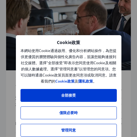
Cookie政策
本網站使用Cookie通過啟用、優化和分析網站操作，為您提
供更優質的瀏覽體驗與個性化廣告內容，並讓您能夠連接到
社交媒體。選擇"全部接受"即表示您同意使用Cookie及相關
的個人數據處理。選擇"管理同意書"以管理您的同意項。您
可以隨時通過Cookie政策頁面更改同意項或取消同意。請查
看我們的
Cookie政策
及
隱私政策
。
活動
日期:
08 12月 2017
全部接受
活動時間:
19:30 (UTC+8)
地點:
香港中環干諾道中50號中國農業銀行
大廈12樓1201-1202 室
僅限必要時
盛寶金融
Price:
Free
管理同意