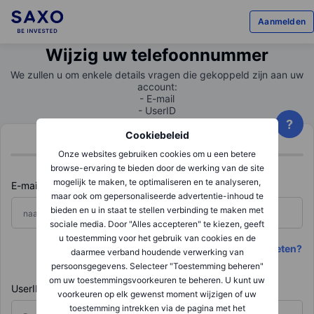
Aanmelden
Wijzig uw telefoonnummer
We zullen u om enkele details vragen die gekoppeld zijn aan uw
account:
- E-mail
- UserID
?
Cookiebeleid
Onze websites gebruiken cookies om u een betere
browse-ervaring te bieden door de werking van de site
mogelijk te maken, te optimaliseren en te analyseren,
E-mail
maar ook om gepersonaliseerde advertentie-inhoud te
bieden en u in staat te stellen verbinding te maken met
sociale media. Door "Alles accepteren" te kiezen, geeft
u toestemming voor het gebruik van cookies en de
Bent u uw e-mailadres vergeten?
daarmee verband houdende verwerking van
persoonsgegevens. Selecteer "Toestemming beheren"
om uw toestemmingsvoorkeuren te beheren. U kunt uw
UserID
voorkeuren op elk gewenst moment wijzigen of uw
toestemming intrekken via de pagina met het